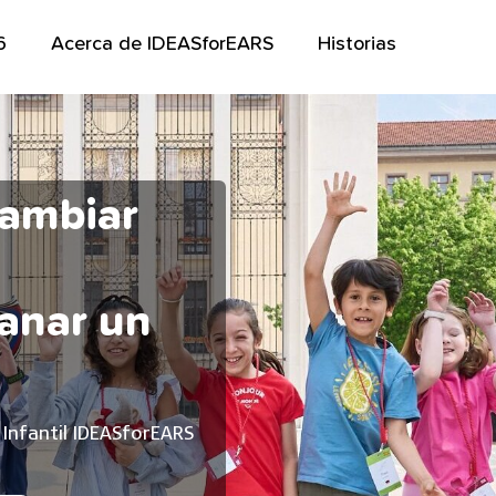
6
Acerca de IDEASforEARS
Historias
cambiar
anar un
 Infantil IDEASforEARS