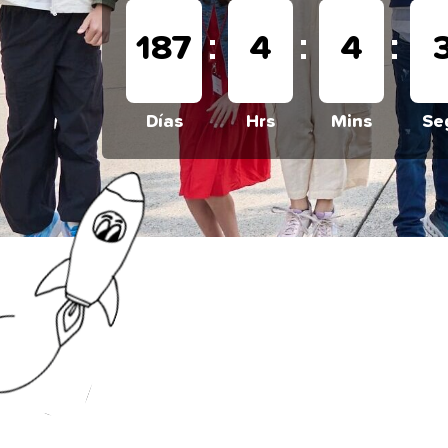
:
:
:
187
4
4
Días
Hrs
Mins
Se