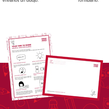
envíanos un dibujo.
formulario.