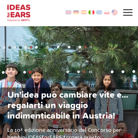
Un'idea può cambiare vite e...
regalarti un viaggio
indimenticabile in Austria!
La 10ª edizione anniversario del Concorso per
bambini IDEASforEARS tornerà presto.