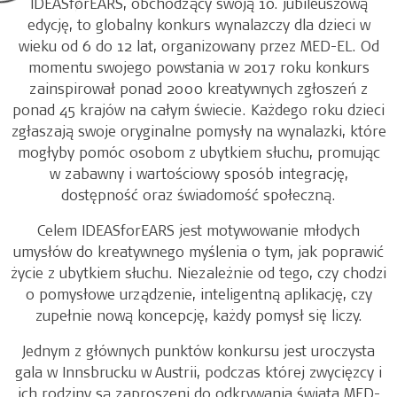
IDEASforEARS, obchodzący swoją 10. jubileuszową
edycję, to globalny konkurs wynalazczy dla dzieci w
wieku od 6 do 12 lat, organizowany przez MED-EL. Od
momentu swojego powstania w 2017 roku konkurs
zainspirował ponad 2000 kreatywnych zgłoszeń z
ponad 45 krajów na całym świecie. Każdego roku dzieci
zgłaszają swoje oryginalne pomysły na wynalazki, które
mogłyby pomóc osobom z ubytkiem słuchu, promując
w zabawny i wartościowy sposób integrację,
dostępność oraz świadomość społeczną.
Celem IDEASforEARS jest motywowanie młodych
umysłów do kreatywnego myślenia o tym, jak poprawić
życie z ubytkiem słuchu. Niezależnie od tego, czy chodzi
o pomysłowe urządzenie, inteligentną aplikację, czy
zupełnie nową koncepcję, każdy pomysł się liczy.
Jednym z głównych punktów konkursu jest uroczysta
gala w Innsbrucku w Austrii, podczas której zwycięzcy i
ich rodziny są zaproszeni do odkrywania świata MED-