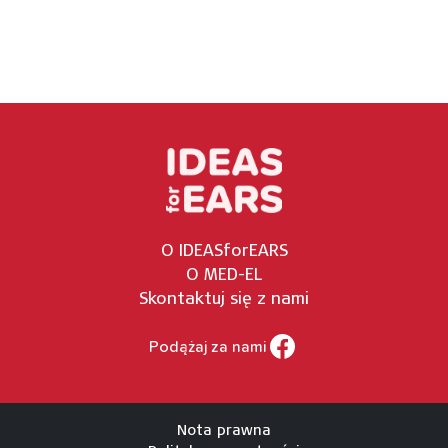
O IDEASforEARS
O MED-EL
Skontaktuj się z nami
Podążaj za nami
Nota prawna