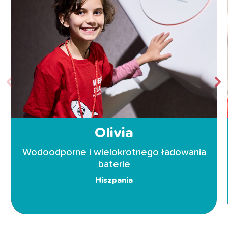
Olivia
Wodoodporne i wielokrotnego ładowania
baterie
Hiszpania