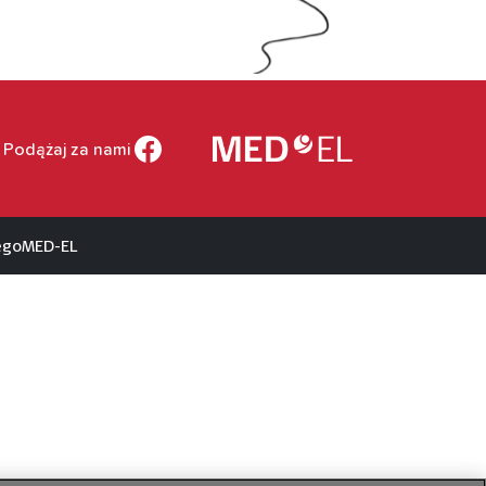
Podążaj za nami
ego
MED-EL