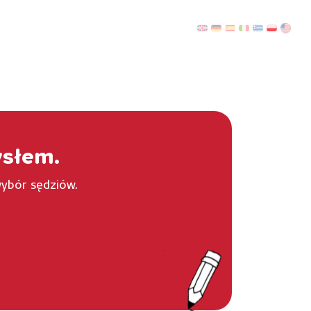
ysłem.
wybór sędziów.