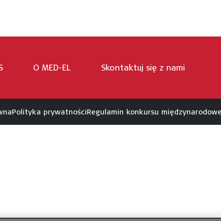
S
O MED-EL
Skontaktuj się z nami
wna
Polityka prywatności
Regulamin konkursu międzynarodow