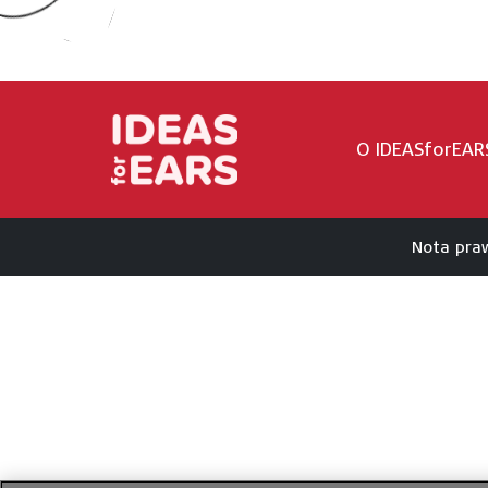
O IDEASforEAR
Nota pra